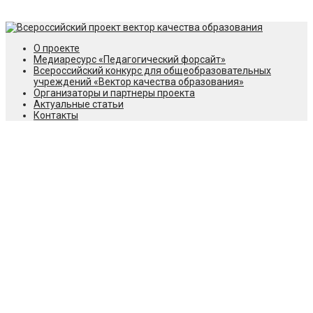
КОНТАКТЫ
О проекте
Медиаресурс «Педагогический форсайт»
Всероссийский конкурс для общеобразовательных
учреждений «Вектор качества образования»
Организаторы и партнеры проекта
Актуальные статьи
Контакты
Конкурс
«Простые
решения»