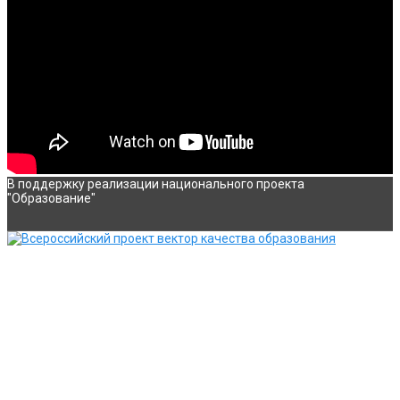
В поддержку реализации национального проекта
"Образование"
О ПРОЕКТЕ
МЕДИАРЕСУРС «ПЕДАГОГИЧЕСКИЙ ФОРСАЙТ»
ВСЕРОССИЙСКИЙ КОНКУРС ДЛЯ
ОБЩЕОБРАЗОВАТЕЛЬНЫХ УЧРЕЖДЕНИЙ «ВЕКТОР
КАЧЕСТВА ОБРАЗОВАНИЯ»
ОРГАНИЗАТОРЫ И ПАРТНЕРЫ ПРОЕКТА
АКТУАЛЬНЫЕ СТАТЬИ